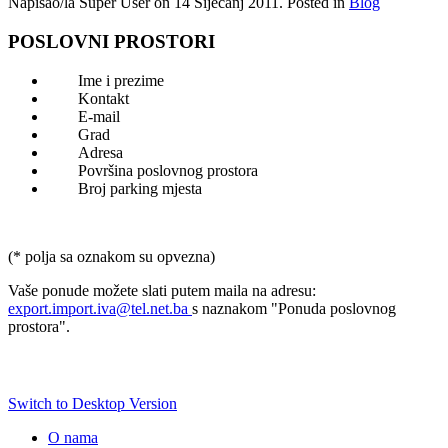
Napisao/la Super User on
14 Siječanj 2011
. Posted in
Blog
POSLOVNI PROSTORI
Ime i prezime
Kontakt
E-mail
Grad
Adresa
Površina poslovnog prostora
Broj parking mjesta
(* polja sa oznakom su opvezna)
Vaše ponude možete slati putem maila na adresu:
export.import.iva@tel.net.ba
s naznakom "Ponuda poslovnog
prostora".
Switch to Desktop Version
O nama