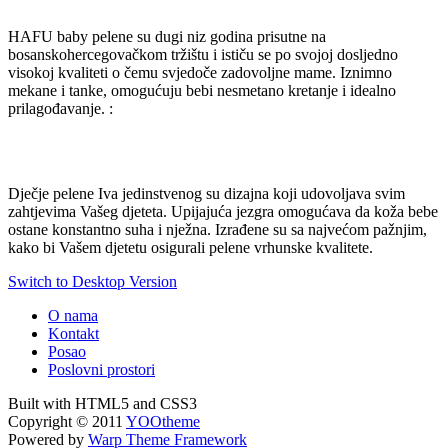
HAFU baby pelene su dugi niz godina prisutne na
bosanskohercegovačkom tržištu i ističu se po svojoj dosljedno
visokoj kvaliteti o čemu svjedoče zadovoljne mame. Iznimno
mekane i tanke, omogućuju bebi nesmetano kretanje i idealno
prilagođavanje. :
Dječje pelene Iva jedinstvenog su dizajna koji udovoljava svim
zahtjevima Vašeg djeteta. Upijajuća jezgra omogućava da koža bebe
ostane konstantno suha i nježna. Izrađene su sa najvećom pažnjim,
kako bi Vašem djetetu osigurali pelene vrhunske kvalitete.
Switch to Desktop Version
O nama
Kontakt
Posao
Poslovni prostori
Built with HTML5 and CSS3
Copyright © 2011
YOOtheme
Powered by
Warp Theme Framework