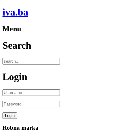
iva.ba
Menu
Search
Login
Robna marka